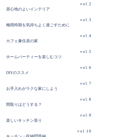
vol.2
居心地のよいインテリア
vol.3
梅雨時期を気持ちよく過ごすために
vol.4
カフェ兼住居の家
vol.5
ホームパーティーを楽しむコツ
vol.6
DIYのススメ
vol.7
お手入れがラクな家にしよう
vol.8
間取りはどうする？
vol.9
楽しいキッチン造り
vol.10
キッチン・収納問題編