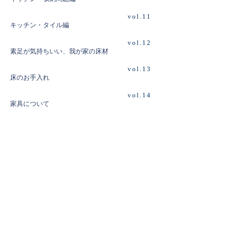
vol.11
キッチン・タイル編
vol.12
素足が気持ちいい、我が家の床材
vol.13
床のお手入れ
vol.14
家具について
vol.15
引越準備リスト
vol.16
引越後に行うことリスト
vol.17
ごみ箱、どうしていますか？
vol.18
換気扇は重曹で掃除