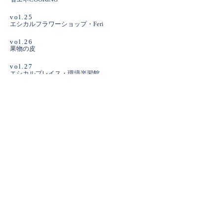
vol.25
エシカルフラワーショップ・Feri
vol.26
果物の皮
vol.27
エシカルプレイス・環境楽習館
vol.28
冬を快適に
vol.29
あまったお餅のアレンジレシピ
vol.30
自家製味噌
vol.31
エシカルショップ・sofar
vol.32
お弁当
vol.33