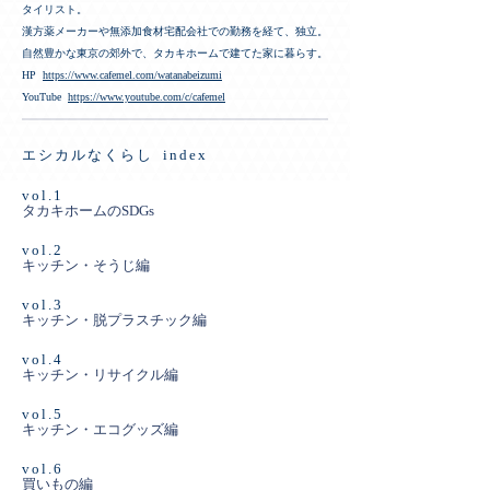
タイリスト。
漢方薬メーカーや無添加食材宅配会社での勤務を経て、独立。
自然豊かな東京の郊外で、タカキホームで建てた家に暮らす。
HP
https://www.cafemel.com/watanabeizumi
YouTube
https://www.youtube.com/c/cafemel
エシカルなくらし index
vol.1
タカキホームのSDGs
vol.2
キッチン・そうじ編
vol.3
キッチン・脱プラスチック編
vol.4
キッチン・リサイクル編
vol.5
キッチン・エコグッズ編
vol.6
買いもの編