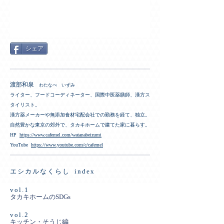
シェア
渡部和泉
わたなべ いずみ
ライター、フードコーディネーター、国際中医薬膳師、漢方ス
タイリスト。
漢方薬メーカーや無添加食材宅配会社での勤務を経て、独立。
自然豊かな東京の郊外で、タカキホームで建てた家に暮らす。
HP
https://www.cafemel.com/watanabeizumi
YouTube
https://www.youtube.com/c/cafemel
エシカルなくらし index
vol.1
タカキホームのSDGs
vol.2
キッチン・そうじ編