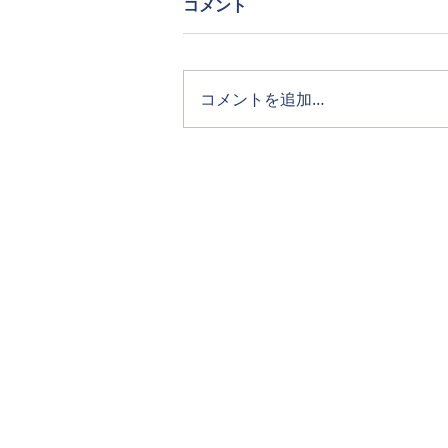
コメント
コメントを追加…
ホーム
タカキホームの家づくり
通気断熱WB工法
リフォーム
完成写真
イベント・NEWS
お問い合わせ
アクセス