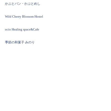
かぶとパン・かぶとめし
Wild Cherry Blossom Hostel
ocio Healing space&Cafe
季節の和菓子 みのり
tiny little hideout SPOONFUL
丸田ストアー
和風ジェラートおかじTOKYO
WISE MAN COFFEE
和菓子処ならは