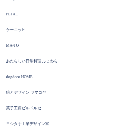
PETAL
ケーニッヒ
MA-TO
あたらしい日常料理 ふじわら
dogdeco HOME
絵とデザイン ヤマコヤ
菓子工房ビルドルセ
ヨシタ手工業デザイン室