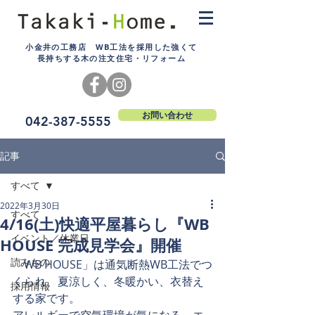
小金井の工務店 WB工法を採用した強くて
長持ちする木の注文住宅・リフォーム
お問い合わせ
042-387-5555
記事
すべて
2022年3月30日
すべて
4/16(土)快適平屋暮らし『WB
イベント／休業日
HOUSE 完成見学会』開催
読みもの
「WB HOUSE」は通気断熱WB工法でつ
くられ、夏涼しく、冬暖かい、衣替え
採用情報
する家です。