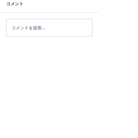
コメント
コメントを追加…
Official SNS
ホーム
タカキホームの家づくり
通気断熱WB工法
リフォーム
完成写真