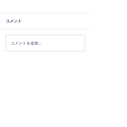
コメント
コメントを追加…
Official SNS
ホーム
タカキホームの家づくり
通気断熱WB工法