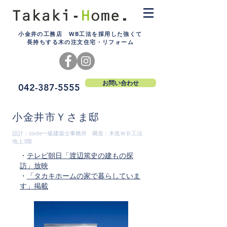
小金井の工務店 WB工法を採用した強くて
長持ちする木の注文住宅・リフォーム
お問い合わせ
042-387-5555
小金井市Ｙさま邸
設計：sside一級建築士事務所 構造：木造ＷＢ工法
地上3階
・
テレビ朝日「渡辺篤史の建もの探
訪」放映
・
「タカキホームの家で暮らしていま
す」掲載