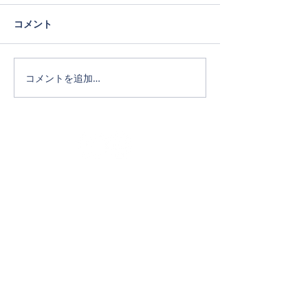
コメント
コメントを追加…
Official SNS
ホーム
タカキホームの家づくり
通気断熱WB工法
リフォーム