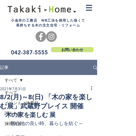
小金井の工務店 WB工法を採用した強くて
長持ちする木の注文住宅・リフォーム
お問い合わせ
042-387-5555
記事
すべて
2021年7月31日
すべて
8/2(月)～8(日) 「木の家を楽し
イベント／休業日
む展」武蔵野プレイス 開催
読みもの
木の家を楽しむ 展
～居心地の良い時、暮らしを紡ぐ～
採用情報