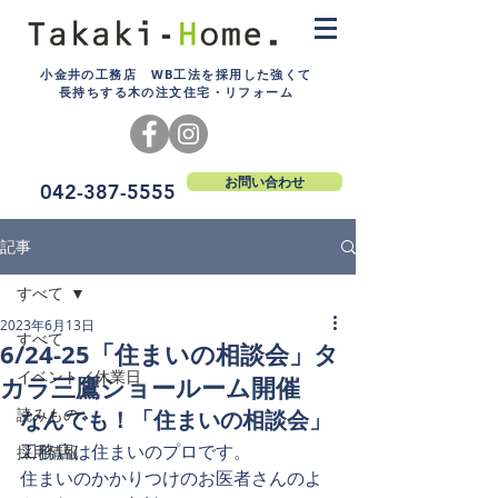
小金井の工務店 WB工法を採用した強くて
長持ちする木の注文住宅・リフォーム
お問い合わせ
042-387-5555
記事
すべて
2023年6月13日
すべて
6/24-25「住まいの相談会」タ
イベント／休業日
カラ三鷹ショールーム開催
読みもの
なんでも！「住まいの相談会」
工務店は住まいのプロです。
採用情報
住まいのかかりつけのお医者さんのよ