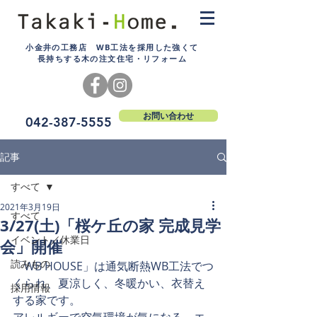
小金井の工務店 WB工法を採用した強くて
長持ちする木の注文住宅・リフォーム
お問い合わせ
042-387-5555
記事
すべて
2021年3月19日
すべて
3/27(土)「桜ケ丘の家 完成見学
イベント／休業日
会」開催
読みもの
「WB HOUSE」は通気断熱WB工法でつ
くられ、夏涼しく、冬暖かい、衣替え
採用情報
する家です。