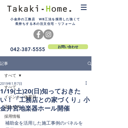
小金井の工務店 WB工法を採用した強くて
長持ちする木の注文住宅・リフォーム
お問い合わせ
042-387-5555
記事
すべて
2019年1月7日
すべて
1/19(土)20(日)知っておきた
イベント／休業日
い！「工務店との家づくり」小
金井宮地楽器ホール開催
読みもの
採用情報
補助金を活用した施工事例のパネルを