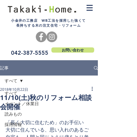
小金井の工務店 WB工法を採用した強くて
長持ちする木の注文住宅・リフォーム
お問い合わせ
042-387-5555
記事
すべて
2018年10月22日
すべて
11/10(土)秋のリフォーム相談
イベント／休業日
会開催
読みもの
「長く大切に住むため」のお手伝い
採用情報
大切に住んでいる、思い入れのあるご