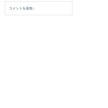
コメントを追加…
Official SNS
ホーム
タカキホームの家づくり
通気断熱WB工法
リフォーム
完成写真
イベント・NEWS
お問い合わせ