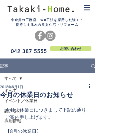
小金井の工務店 WB工法を採用した強くて
長持ちする木の注文住宅・リフォーム
お問い合わせ
042-387-5555
記事
すべて
2018年8月1日
すべて
今月の休業日のお知らせ
イベント／休業日
今月の休業日につきまして下記の通り
読みもの
ご案内申し上げます。
採用情報
【8月の休業日】