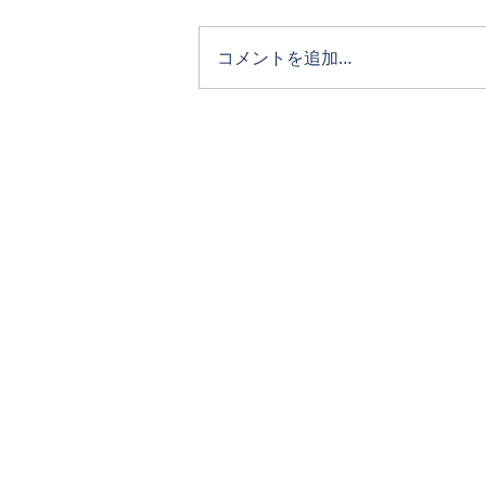
コメントを追加…
ホーム
タカキホームの家づくり
通気断熱WB工法
リフォーム
完成写真
イベント・NEWS
お問い合わせ
アクセス