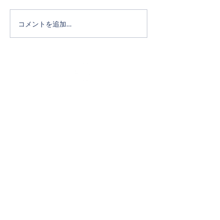
コメントを追加…
Official SNS
ホーム
タカキホームの家づくり
通気断熱WB工法
リフォーム
完成写真
イベント・NEWS