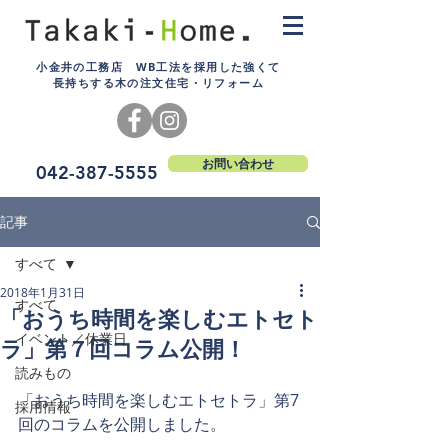
小金井の工務店 WB工法を採用した強くて
長持ちする木の注文住宅・リフォーム
お問い合わせ
042-387-5555
記事
すべて
2018年1月31日
すべて
「おうち時間を楽しむエトセト
イベント／休業日
ラ」第７回コラム公開！
読みもの
「おうち時間を楽しむエトセトラ」第7
採用情報
回のコラムを公開しました。