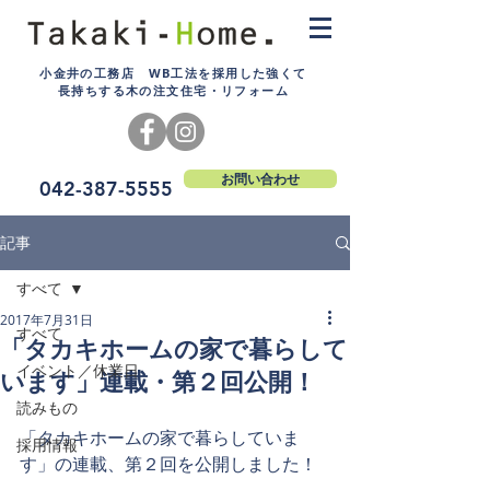
小金井の工務店 WB工法を採用した強くて
長持ちする木の注文住宅・リフォーム
お問い合わせ
042-387-5555
記事
すべて
2017年7月31日
すべて
「タカキホームの家で暮らして
イベント／休業日
います」連載・第２回公開！
読みもの
「タカキホームの家で暮らしていま
採用情報
す」の連載、第２回を公開しました！