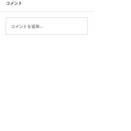
コメント
コメントを追加…
Official SNS
ホーム
タカキホームの家づくり
通気断熱WB工法
リフォーム
完成写真