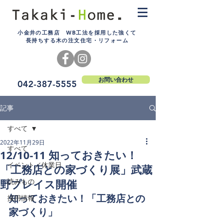
小金井の工務店 WB工法を採用した強くて
長持ちする木の注文住宅・リフォーム
お問い合わせ
042-387-5555
記事
すべて
2022年11月29日
すべて
12/10-11 知っておきたい！
イベント／休業日
「工務店との家づくり展」武蔵
野プレイス開催
読みもの
知っておきたい！「工務店との
採用情報
家づくり」