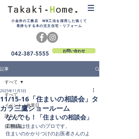
小金井の工務店 WB工法を採用した強くて
長持ちする木の注文住宅・リフォーム
お問い合わせ
042-387-5555
記事
すべて
2025年11月3日
すべて
11/15-16「住まいの相談会」タ
イベント／休業日
カラ三鷹ショールーム
読みもの
なんでも！「住まいの相談会」
工務店は住まいのプロです。
採用情報
住まいのかかりつけのお医者さんのよ