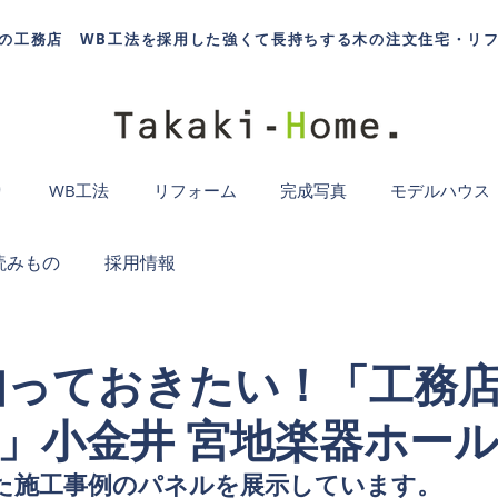
の工務店 WB工法を採用した強くて長持ちする木の注文住宅・リ
り
WB工法
リフォーム
完成写真
モデルハウス
読みもの
採用情報
-6 知っておきたい！「工務
」小金井 宮地楽器ホー
た施工事例のパネルを展示しています。