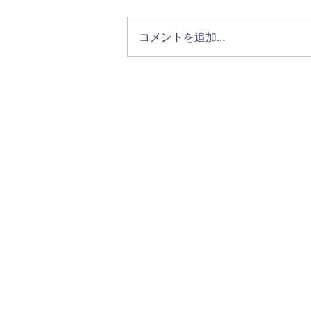
コメントを追加…
ホーム
タカキホームの家づくり
通気断熱WB工法
リフォーム
完成写真
イベント・NEWS
お問い合わせ
アクセス