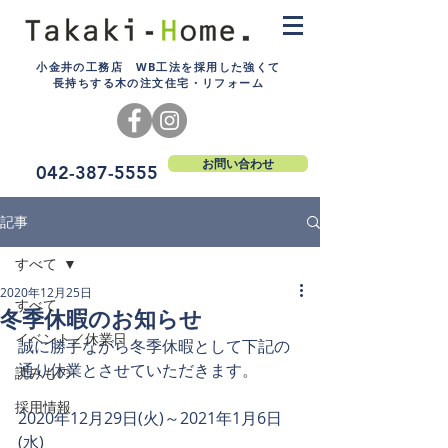
小金井の工務店 WB工法を採用した強くて
長持ちする木の注文住宅・リフォーム
お問い合わせ
042-387-5555
記事
すべて
2020年12月25日
すべて
冬季休暇のお知らせ
イベント／休業日
誠に勝手ながら冬季休暇として下記の
通り休業とさせていただきます。
読みもの
採用情報
2020年12月29日(火)～2021年1月6日
(水)