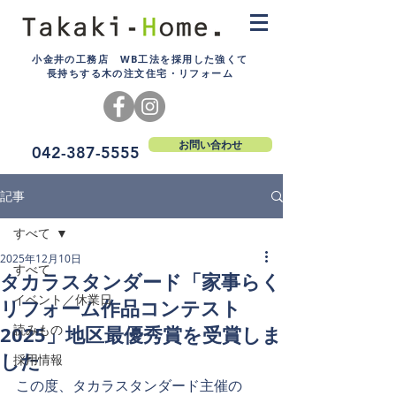
小金井の工務店 WB工法を採用した強くて
長持ちする木の注文住宅・リフォーム
お問い合わせ
042-387-5555
記事
すべて
2025年12月10日
すべて
タカラスタンダード「家事らく
イベント／休業日
リフォーム作品コンテスト
2025」地区最優秀賞を受賞しま
読みもの
した
採用情報
この度、タカラスタンダード主催の