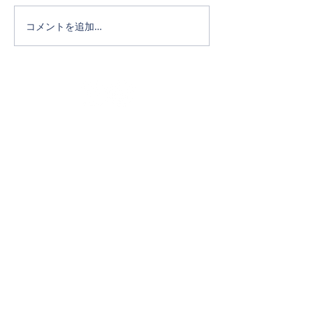
コメントを追加…
Official SNS
ホーム
タカキホームの家づくり
通気断熱WB工法
リフォーム
完成写真
イベント・NEWS