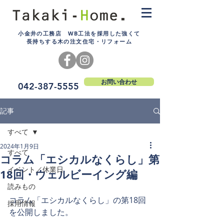
小金井の工務店 WB工法を採用した強くて
長持ちする木の注文住宅・リフォーム
お問い合わせ
042-387-5555
記事
すべて
2024年1月9日
すべて
コラム「エシカルなくらし」第
イベント／休業日
18回・ウェルビーイング編
読みもの
コラム「エシカルなくらし」の第18回
採用情報
を公開しました。