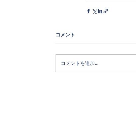
コメント
コメントを追加…
ホーム
タカキホームの家づくり
通気断熱WB工法
リフォーム