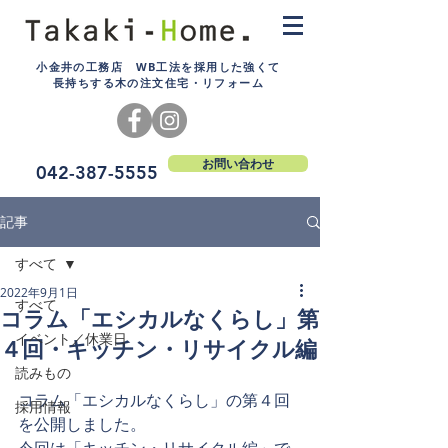
小金井の工務店 WB工法を採用した強くて
長持ちする木の注文住宅・リフォーム
お問い合わせ
042-387-5555
記事
すべて
2022年9月1日
すべて
コラム「エシカルなくらし」第
イベント／休業日
４回・キッチン・リサイクル編
読みもの
コラム「エシカルなくらし」の第４回
採用情報
を公開しました。