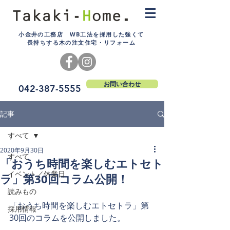
小金井の工務店 WB工法を採用した強くて
長持ちする木の注文住宅・リフォーム
お問い合わせ
042-387-5555
記事
すべて
2020年9月30日
すべて
「おうち時間を楽しむエトセト
イベント／休業日
ラ」第30回コラム公開！
読みもの
「おうち時間を楽しむエトセトラ」第
採用情報
30回のコラムを公開しました。