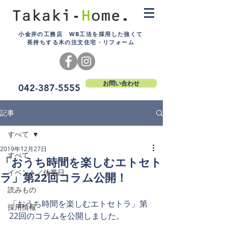
小金井の工務店 WB工法を採用した強くて
長持ちする木の注文住宅・リフォーム
お問い合わせ
042-387-5555
記事
すべて
2019年12月27日
すべて
「おうち時間を楽しむエトセト
イベント／休業日
ラ」第22回コラム公開！
読みもの
「おうち時間を楽しむエトセトラ」第
採用情報
22回のコラムを公開しました。