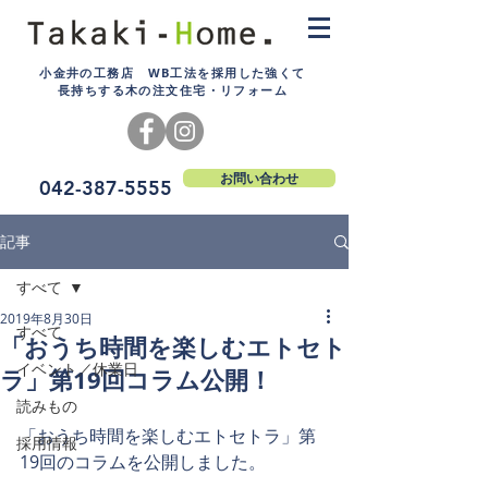
小金井の工務店 WB工法を採用した強くて
長持ちする木の注文住宅・リフォーム
お問い合わせ
042-387-5555
記事
すべて
2019年8月30日
すべて
「おうち時間を楽しむエトセト
イベント／休業日
ラ」第19回コラム公開！
読みもの
「おうち時間を楽しむエトセトラ」第
採用情報
19回のコラムを公開しました。